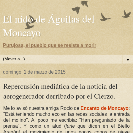
El nido de Águilas del
Moncayo
Purujosa, el pueblo que se resiste a morir
▼
domingo, 1 de marzo de 2015
Repercusión mediática de la noticia del
aerogenerador derribado por el Cierzo.
Me lo avisó nuestra amiga Rocio de
Encanto de Moncayo
:
"Está teniendo mucho eco en las redes sociales la entrada
del molino". Al poco me escribía: "Han preguntado de la
prensa". Y como un alud (
lurte
que dicen en el Biello
Aragón) el movimiento de unos pocos copos de nieve