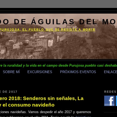
DO DE ÁGUILAS DEL M
PURUJOSA, EL PUEBLO QUE SE RESISTE A MORIR
e la ruralidad y la vida en el campo desde Purujosa pueblo casi deshab
SOBRE MÍ
EXCURSIONES
PRÓXIMOS EVENTOS
ENLAC
 DE 2017
REDES
ero 2018: Senderos sin señales, La
y el consumo navideño
ciones navideñas. Vamos despedir el año 2017 y queremos