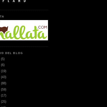
TA
VO DEL BLOG
6
(5)
5
(6)
3
(19)
2
(43)
1
(88)
0
(59)
9
(17)
8
(25)