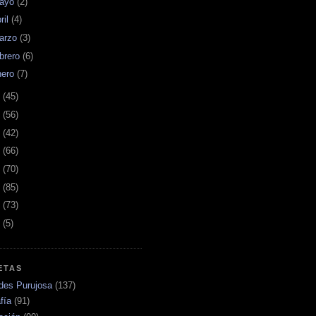
ayo
(2)
ril
(4)
arzo
(3)
ebrero
(6)
nero
(7)
6
(45)
5
(56)
4
(42)
3
(66)
2
(70)
1
(85)
0
(73)
9
(5)
ETAS
ades Purujosa
(137)
fía
(91)