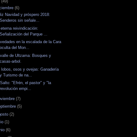
7
(49)
iciembre
(6)
liz Navidad y próspero 2018:
Senderos sin señale...
 eterna reivindicación:
Señalización del Parque ...
vedades en la escalada de la Cara
oculta del Mon...
 valle de Ultzama: Bosques y
casas-arbol.
 lobos, osos y ovejas: Ganadería
y Turismo de na...
 Salto: "Efrén, el pastor" y "la
revolución empi...
oviembre
(7)
eptiembre
(5)
gosto
(2)
lio
(1)
unio
(6)