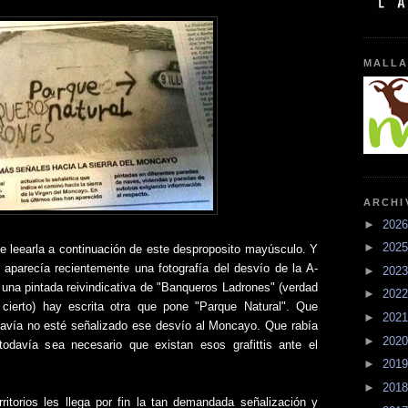
MALLA
ARCHI
►
202
►
202
e leearla a continuación de este desproposito mayúsculo. Y
 aparecía recientemente una fotografía del desvío de la A-
►
202
una pintada reivindicativa de "Banqueros Ladrones" (verdad
►
202
ierto) hay escrita otra que pone "Parque Natural". Que
►
202
avía no esté señalizado ese desvío al Moncayo. Que rabía
►
202
davía sea necesario que existan esos grafittis ante el
►
201
►
201
itorios les llega por fin la tan demandada señalización y