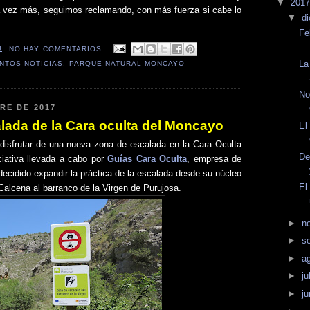
▼
201
 vez más, seguimos reclamando, con más fuerza si cabe lo
▼
d
Fe
0
NO HAY COMENTARIOS:
La
NTOS-NOTICIAS
,
PARQUE NATURAL MONCAYO
No
RE DE 2017
lada de la Cara oculta del Moncayo
El
isfrutar de una nueva zona de escalada en la Cara Oculta
De
ciativa llevada a cabo por
Guías Cara Oculta
, empresa de
decidido expandir la práctica de la escalada desde su núcleo
El
Calcena al barranco de la Virgen de Purujosa.
►
n
►
s
►
a
►
ju
►
j