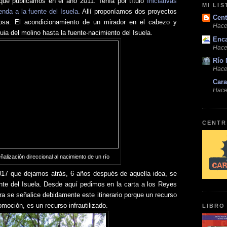
ue publicamos en el año 2011. Tenía por título
Iniciativas
MI LI
enda a la fuente del Isuela
. Allí proponíamos dos proyectos
Cent
josa. El acondicionamiento de un mirador en el cabezo y
Hace
uia del molino hasta la fuente-nacimiento del Isuela.
Enc
Hace
Río 
Hace
Cara
Hace
CENTR
alización direccional al nacimiento de un río
017 que dejamos atrás, 6 años después de aquella idea, se
ente del Isuela. Desde aquí pedimos en la carta a los Reyes
ra se señalice debidamente este itinerario porque un recurso
omoción, es un recurso infrautilizado.
LIBRO