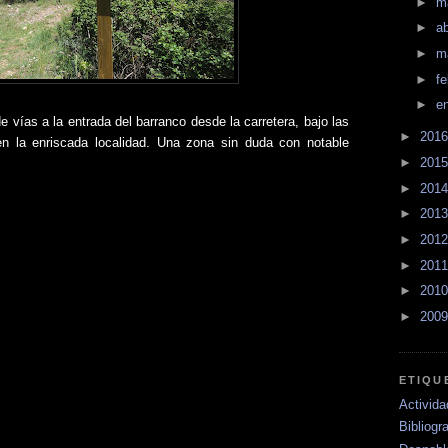
►
m
►
ab
►
m
►
f
►
e
 vías a la entrada del barranco desde la carretera, bajo las
►
201
n la enriscada localidad. Una zona sin duda con notable
►
201
►
201
►
201
►
201
►
201
►
201
►
200
ETIQU
Activid
Bibliogra