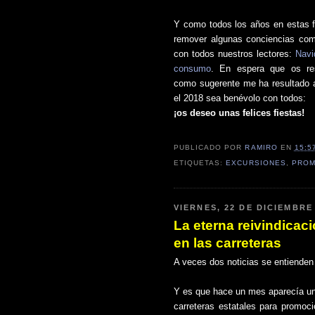
Y como todos los años en estas f
remover algunas conciencias com
con todos nuestros lectores:
Navi
consumo
. En espera que os res
como sugerente me ha resultado 
el 2018 sea benévolo con todos:
¡os deseo unas felices fiestas!
PUBLICADO POR
RAMIRO
EN
15:5
ETIQUETAS:
EXCURSIONES
,
PROM
VIERNES, 22 DE DICIEMBRE
La eterna reivindicac
en las carreteras
A veces dos noticias se entienden 
Y es que hace un mes aparecía una
carreteras estatales para promoci