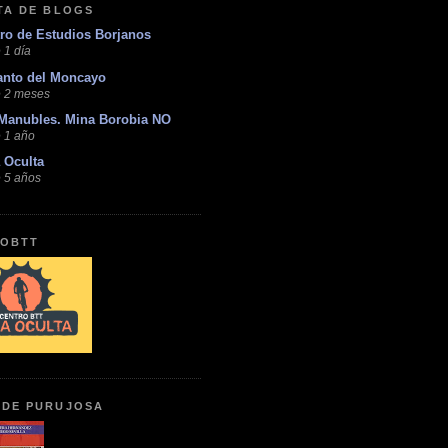
STA DE BLOGS
ro de Estudios Borjanos
 1 día
anto del Moncayo
 2 meses
Manubles. Mina Borobia NO
 1 año
 Oculta
 5 años
OBTT
 DE PURUJOSA