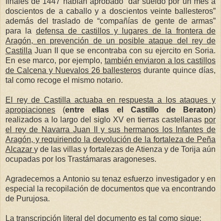
finales de 1447 habían aprobado “dar sueldo por un mes a
doscientos de a caballo y a doscientos veinte ballesteros”
además del traslado de “compañías de gente de armas”
para la
defensa de castillos y lugares de la frontera de
Aragón, en prevención de un posible ataque del rey de
Castilla
Juan II que se encontraba con su ejercito en Soria.
En ese marco, por ejemplo,
también enviaron a los castillos
de Calcena y Nuevalos 26 ballesteros
durante quince días,
tal como recoge el mismo notario.
El rey de Castilla actuaba en respuesta a los ataques y
apropiaciones
(
entre ellas el Castillo de Beraton
)
realizados a lo largo del siglo XV en tierras castellanas
por
el rey de Navarra Juan II y sus hermanos los Infantes de
Aragón, y requiriendo la devolución de la fortaleza de Peña
Alcazar
y de las villas y fortalezas de Atienza y de Torija aún
ocupadas por los Trastámaras aragoneses.
Agradecemos a Antonio su tenaz esfuerzo investigador y en
especial la recopilación de documentos que va encontrando
de Purujosa.
La transcripción literal del documento es tal como sigue: