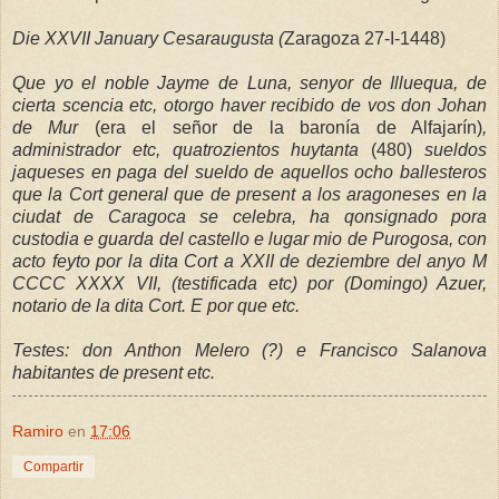
Die XXVII January Cesaraugusta (
Zaragoza 27-I-1448)
Que yo el noble Jayme de Luna, senyor de Illuequa, de
cierta scencia etc, otorgo haver recibido de vos don Johan
de Mur
(era el señor de la baronía de Alfajarín)
,
administrador etc, quatrozientos huytanta
(480)
sueldos
jaqueses en paga del sueldo de aquellos ocho ballesteros
que la Cort general que de present a los aragoneses en la
ciudat de Caragoca se celebra, ha qonsignado pora
custodia e guarda del castello e lugar mio de Purogosa, con
acto feyto por la dita Cort a XXII de deziembre del anyo M
CCCC XXXX VII, (testificada etc) por (Domingo) Azuer,
notario de la dita Cort. E por que etc.
Testes: don Anthon Melero (?) e Francisco Salanova
habitantes de present etc.
Ramiro
en
17:06
Compartir