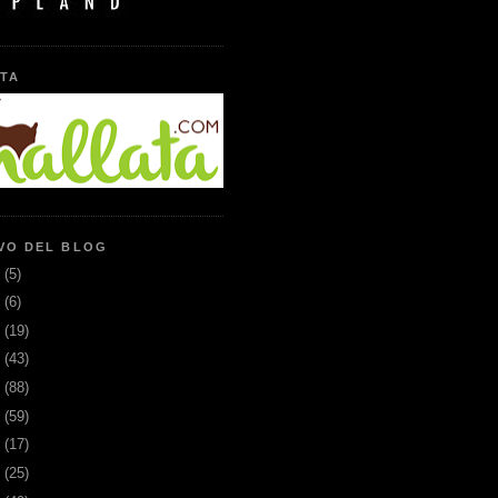
TA
VO DEL BLOG
6
(5)
5
(6)
3
(19)
2
(43)
1
(88)
0
(59)
9
(17)
8
(25)