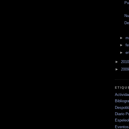
Pu
Nu
De
►
m
►
f
►
e
►
201
►
200
ETIQU
Activid
Bibliogra
Despobl
Diario P
Espeleo
Eventos-