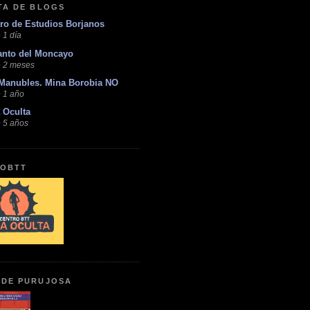
STA DE BLOGS
ro de Estudios Borjanos
 1 día
anto del Moncayo
 2 meses
Manubles. Mina Borobia NO
 1 año
 Oculta
 5 años
OBTT
 DE PURUJOSA