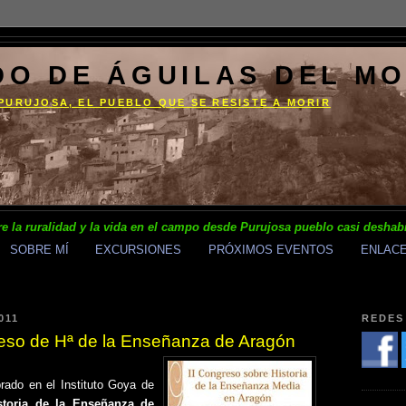
DO DE ÁGUILAS DEL M
PURUJOSA, EL PUEBLO QUE SE RESISTE A MORIR
e la ruralidad y la vida en el campo desde Purujosa pueblo casi deshab
SOBRE MÍ
EXCURSIONES
PRÓXIMOS EVENTOS
ENLAC
011
REDES
reso de Hª de la Enseñanza de Aragón
ado en el Instituto Goya de
storia de la Enseñanza de