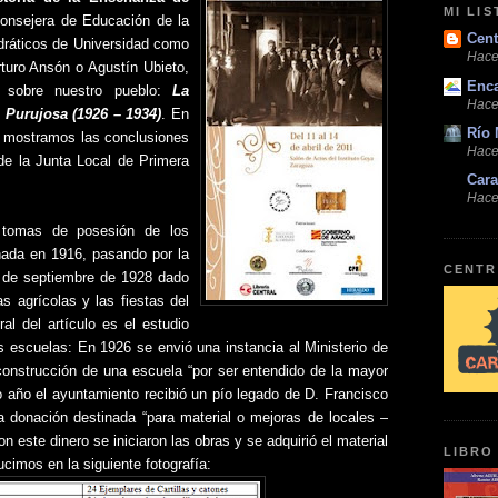
MI LI
consejera de Educación de la
Cent
dráticos de Universidad como
Hace
rturo Ansón o Agustín Ubieto,
Enc
 sobre nuestro pueblo:
La
Hace
 Purujosa (1926 – 1934)
. En
Río 
or mostramos las conclusiones
Hace
de la Junta Local de Primera
Cara
Hace
 tomas de posesión de los
hada en 1916, pasando por la
CENTR
l de septiembre de 1928 dado
as agrícolas y las fiestas del
al del artículo es el estudio
s escuelas: En 1926 se envió una instancia al Ministerio de
a construcción de una escuela “por ser entendido de la mayor
 año el ayuntamiento recibió un pío legado de D. Francisco
a donación destinada “para material o mejoras de locales –
 este dinero se iniciaron las obras y se adquirió el material
LIBRO
ucimos en la siguiente fotografía: