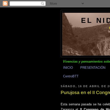
EL NI
Vivencias y pensamientos sobr
INICIO
PRESENTACIÓN
CentroBTT
SÁBADO, 16 DE ABRIL DE 2
Purujosa en el II Cong
Esta semana pasada se ha celebr
Zaragoza el
II Congreso de Hi