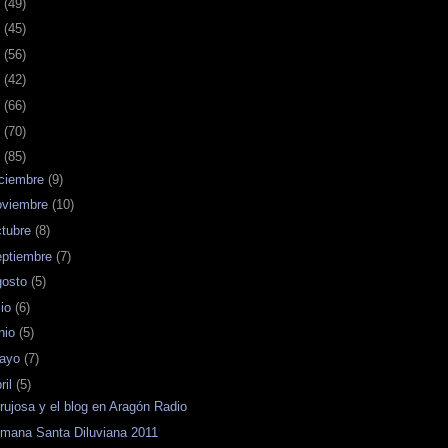
7
(49)
6
(45)
5
(56)
4
(42)
3
(66)
2
(70)
1
(85)
iciembre
(9)
oviembre
(10)
ctubre
(8)
eptiembre
(7)
gosto
(5)
lio
(6)
unio
(5)
ayo
(7)
ril
(5)
rujosa y el blog en Aragón Radio
mana Santa Diluviana 2011