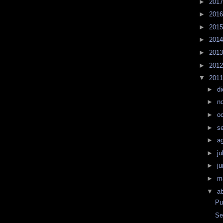
►
201
►
201
►
201
►
201
►
201
►
201
▼
201
►
d
►
n
►
o
►
s
►
a
►
ju
►
j
►
m
▼
ab
Pu
Se