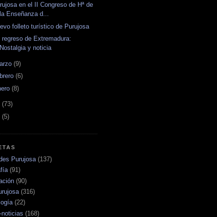
rujosa en el II Congreso de Hª de
la Enseñanza d...
evo folleto turístico de Purujosa
 regreso de Extremadura:
Nostalgia y noticia
arzo
(9)
ebrero
(6)
nero
(8)
0
(73)
9
(5)
ETAS
ades Purujosa
(137)
fía
(91)
ación
(90)
urujosa
(316)
logía
(22)
noticias
(168)