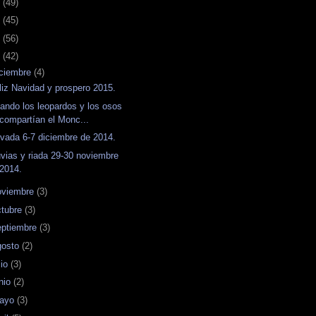
7
(49)
6
(45)
5
(56)
4
(42)
iciembre
(4)
liz Navidad y prospero 2015.
ando los leopardos y los osos
compartían el Monc...
vada 6-7 diciembre de 2014.
uvias y riada 29-30 noviembre
2014.
oviembre
(3)
ctubre
(3)
eptiembre
(3)
gosto
(2)
lio
(3)
unio
(2)
ayo
(3)