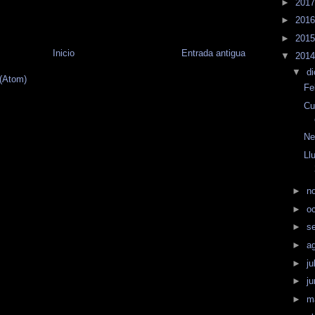
►
201
►
201
►
201
Inicio
Entrada antigua
▼
201
▼
d
 (Atom)
Fe
Cu
Ne
Ll
►
n
►
o
►
s
►
a
►
ju
►
j
►
m