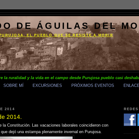
DO DE ÁGUILAS DEL M
PURUJOSA, EL PUEBLO QUE SE RESISTE A MORIR
e la ruralidad y la vida en el campo desde Purujosa pueblo casi deshab
SOBRE MÍ
EXCURSIONES
PRÓXIMOS EVENTOS
ENLAC
E 2014
REDES
de 2014.
 la Constitución. Las vacaciones laborales coincidieron con
 que dejó una estampa plenamente invernal en Purujosa.