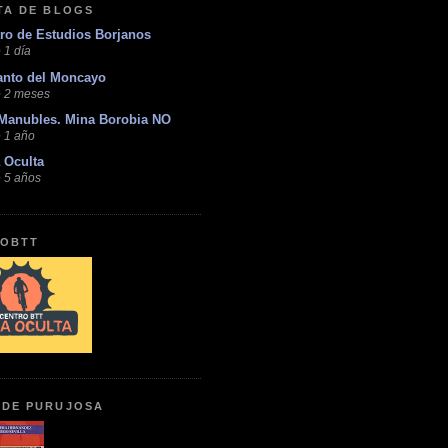
STA DE BLOGS
ro de Estudios Borjanos
 1 día
anto del Moncayo
 2 meses
Manubles. Mina Borobia NO
 1 año
 Oculta
 5 años
OBTT
 DE PURUJOSA