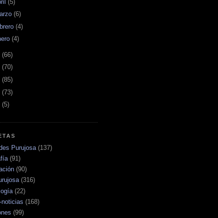
ril
(5)
arzo
(6)
ebrero
(4)
nero
(4)
3
(66)
2
(70)
1
(85)
0
(73)
9
(5)
ETAS
ades Purujosa
(137)
fía
(91)
ación
(90)
urujosa
(316)
logía
(22)
noticias
(168)
ones
(99)