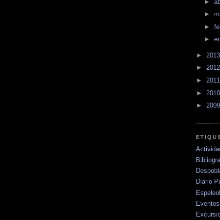
►
ab
►
m
►
f
►
e
►
201
►
201
►
201
►
201
►
200
ETIQU
Activid
Bibliogra
Despobl
Diario P
Espeleo
Eventos-
Excursi