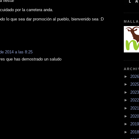
 fiesta!
cuidado por la carretera anda.
todo lo que sea dar promoción al pueblo, bienvenido sea :D
MALLA
de 2014 a las 8:25
eres que has demostrado un saludo
ARCHI
►
202
►
202
►
202
►
202
►
202
►
202
►
201
►
201