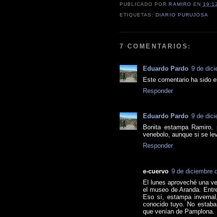
PUBLICADO POR
RAMIRO
EN
19:1
ETIQUETAS:
DIARIO PURUJOSA
7 COMENTARIOS:
Eduardo Pardo
9 de dic
Este comentario ha sido el
Responder
Eduardo Pardo
9 de dic
Bonita estampa Ramiro, p
venebolo, aunque si se lev
Responder
e-cuervo
9 de diciembre 
El lunes aproveché una v
el museo de Aranda. Entre
Eso sí, estampa invernal,
conocido tuyo. No estaba 
que venían de Pamplona. L