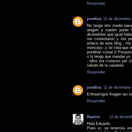
Responder
josefina
12 de diciembre 
No tengo otro medio par
aragon y suelen poner 
diciendoles que igual habi
me contestaron y me pre
enlace de este blog , me
moncayo ,y se veia que er
pondrian cosas d Purujosa
o lo tengo que mandar yo ,
, ellos me conocen por J
saludo de la casetera
Responder
josefina
12 de diciembre 
Entreamigos Aragón asi se
Responder
Ramiro
12 de diciemb
Hola Eduardo.
Pues si, ya tenemos es