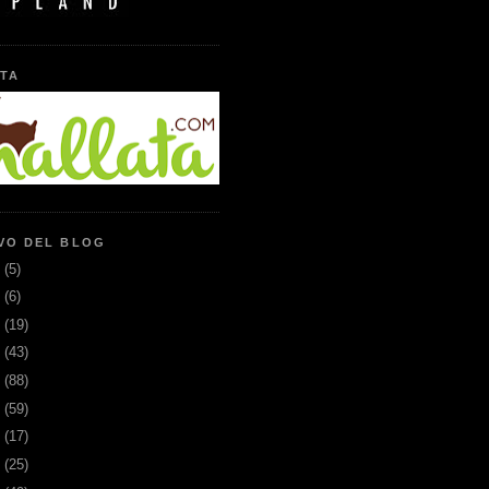
TA
VO DEL BLOG
6
(5)
5
(6)
3
(19)
2
(43)
1
(88)
0
(59)
9
(17)
8
(25)