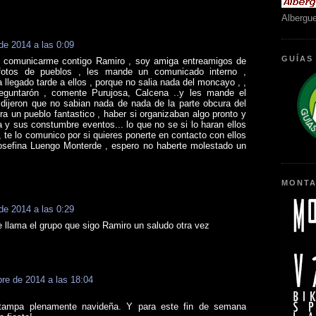
Albergu
de 2014 a las 0:09
GUÍAS
a comunicarme contigo Ramiro , soy amiga entreamigos de
fotos de pueblos , les mande un comunicado interno ,
a llegado tarde a ellos , porque no salia nada del moncayo , ,
guntarón , comente Purujosa, Calcena ..y les mande el
 dijeron que no sabian nada de nada de la parte obcura del
a un pueblo fantastico , haber si organizaban algo pronto y
 y sus constumbre eventos... lo que no se si lo haran ellos
 te lo comunico por si quieres ponerte en contacto con ellos
osefina Luengo Monterde , espero no haberte molestado un
MONTA
de 2014 a las 0:29
 llama el grupo que sigo Ramiro un saludo otra vez
re de 2014 a las 18:04
tampa plenamente navideña. Y para este fin de semana