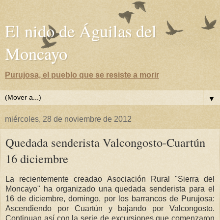
El nido de Águilas del
Moncayo
Purujosa, el pueblo que se resiste a morir
▼
miércoles, 28 de noviembre de 2012
Quedada senderista Valcongosto-Cuartún
16 diciembre
La recientemente creadao Asociación Rural "Sierra del
Moncayo" ha organizado una quedada senderista para el
16 de diciembre, domingo, por los barrancos de Purujosa:
Ascendiendo por Cuartún y bajando por Valcongosto.
Continuan así con la serie de excursiones que comenzaron