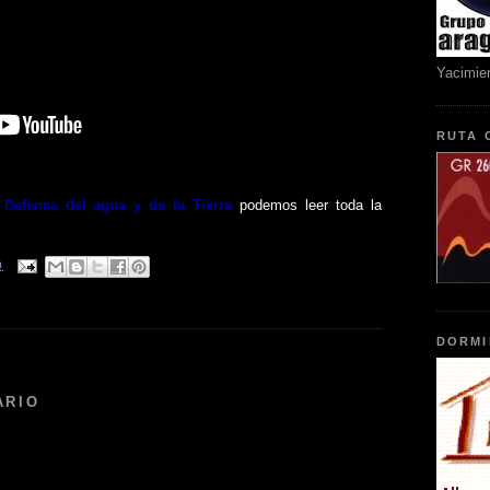
Yacimie
RUTA 
 Defensa del agua y de la Tierra
podemos leer toda la
0
DORMI
:
ARIO