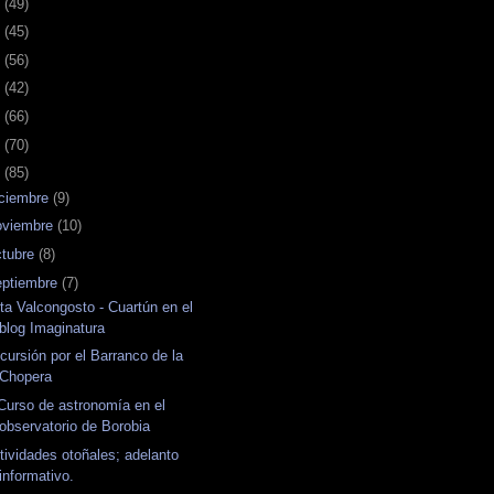
7
(49)
6
(45)
5
(56)
4
(42)
3
(66)
2
(70)
1
(85)
iciembre
(9)
oviembre
(10)
ctubre
(8)
eptiembre
(7)
ta Valcongosto - Cuartún en el
blog Imaginatura
cursión por el Barranco de la
Chopera
Curso de astronomía en el
observatorio de Borobia
tividades otoñales; adelanto
informativo.