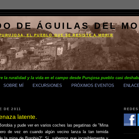
DO DE ÁGUILAS DEL M
PURUJOSA, EL PUEBLO QUE SE RESISTE A MORIR
e la ruralidad y la vida en el campo desde Purujosa pueblo casi deshab
SOBRE MÍ
EXCURSIONES
PRÓXIMOS EVENTOS
ENLAC
E DE 2011
REDES
enaza latente.
e Borobia y pude ver en varios coches las pegatinas de "Mina
ero de vez en cuando algún vecino lanza la tan temida
 de la mina de Borobia?”. Sí, sabemos que increíblemente y