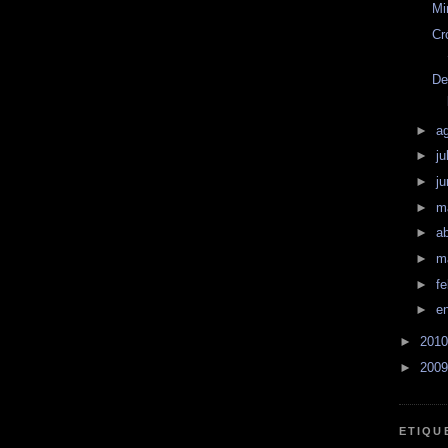
Mi
Cr
De
►
a
►
ju
►
j
►
m
►
ab
►
m
►
f
►
e
►
201
►
200
ETIQU