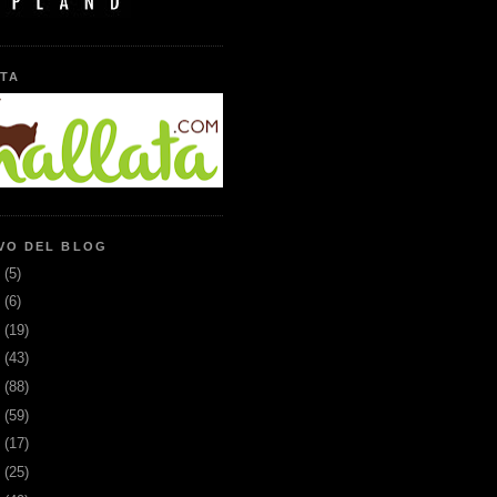
TA
VO DEL BLOG
6
(5)
5
(6)
3
(19)
2
(43)
1
(88)
0
(59)
9
(17)
8
(25)