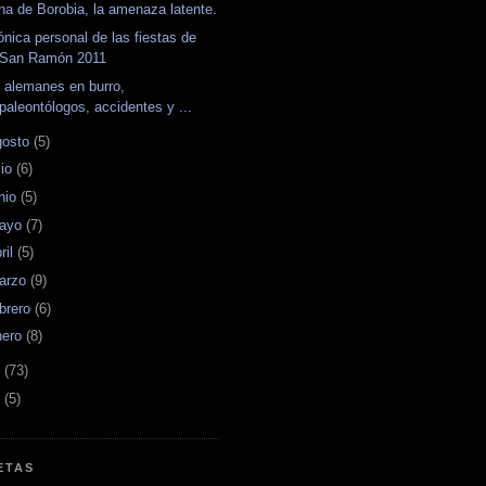
na de Borobia, la amenaza latente.
ónica personal de las fiestas de
San Ramón 2011
 alemanes en burro,
paleontólogos, accidentes y ...
gosto
(5)
lio
(6)
unio
(5)
ayo
(7)
ril
(5)
arzo
(9)
ebrero
(6)
nero
(8)
0
(73)
9
(5)
ETAS