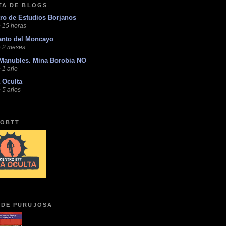
STA DE BLOGS
ro de Estudios Borjanos
 15 horas
anto del Moncayo
 2 meses
Manubles. Mina Borobia NO
 1 año
 Oculta
 5 años
OBTT
 DE PURUJOSA