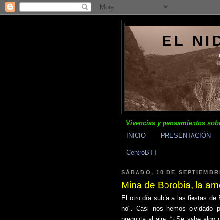
EL NI
Vivencias y pensamientos sobr
INICIO
PRESENTACIÓN
CentroBTT
SÁBADO, 10 DE SEPTIEMBR
Mina de Borobia, la am
El otro día subía a las fiestas d
no". Casi nos hemos olvidado p
pregunta al aire: “¿Se sabe algo