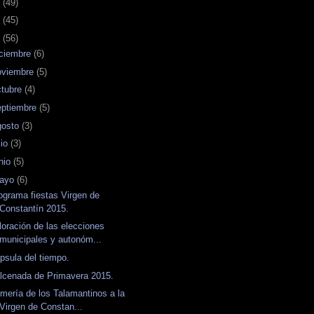
7
(49)
6
(45)
5
(56)
iciembre
(6)
oviembre
(5)
ctubre
(4)
eptiembre
(5)
gosto
(3)
lio
(3)
unio
(5)
ayo
(6)
ograma fiestas Virgen de
Constantín 2015.
loración de las elecciones
municipales y autonóm...
psula del tiempo.
lcenada de Primavera 2015.
mería de los Talamantinos a la
Virgen de Constan...