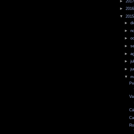
►
201
►
201
▼
201
►
d
►
n
►
o
►
s
►
a
►
ju
►
j
▼
m
Pr
Va
Cá
Ca
Ro