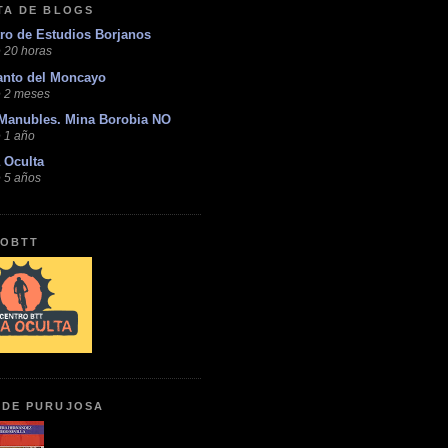
STA DE BLOGS
ro de Estudios Borjanos
 20 horas
anto del Moncayo
 2 meses
Manubles. Mina Borobia NO
 1 año
 Oculta
 5 años
OBTT
 DE PURUJOSA