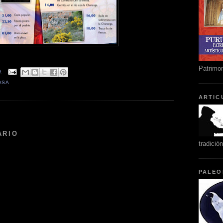
Patrimon
9
OSA
ARTIC
:
ARIO
tradició
PALEO