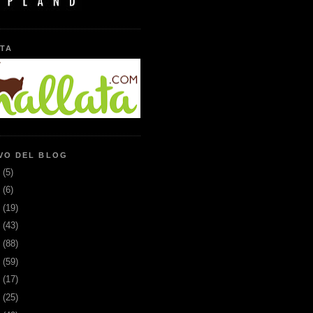
TA
VO DEL BLOG
6
(5)
5
(6)
3
(19)
2
(43)
1
(88)
0
(59)
9
(17)
8
(25)