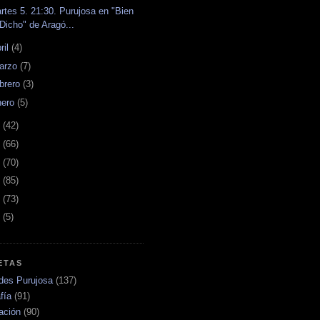
rtes 5. 21:30. Purujosa en "Bien
Dicho" de Aragó...
ril
(4)
arzo
(7)
ebrero
(3)
nero
(5)
4
(42)
3
(66)
2
(70)
1
(85)
0
(73)
9
(5)
ETAS
ades Purujosa
(137)
fía
(91)
ación
(90)