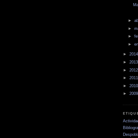
Ma
►
ab
►
m
►
f
►
e
►
201
►
201
►
201
►
201
►
201
►
200
ETIQU
Activid
Bibliogra
Despobl