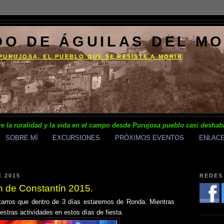
DO DE ÁGUILAS DEL M
PURUJOSA, EL PUEBLO QUE SE RESISTE A MORIR
e la ruralidad y la vida en el campo desde Purujosa pueblo casi deshab
SOBRE MÍ
EXCURSIONES
PRÓXIMOS EVENTOS
ENLAC
 2015
REDES
n de Constantín 2015.
tarros que dentro de 3 días estaremos de Ronda. Mientras
tras actividades en estos días de fiesta.