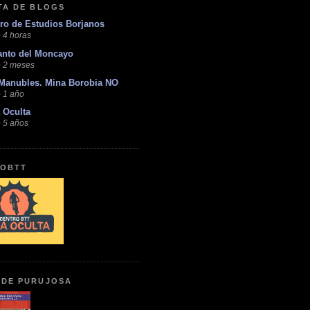
STA DE BLOGS
ro de Estudios Borjanos
 4 horas
anto del Moncayo
 2 meses
Manubles. Mina Borobia NO
 1 año
 Oculta
 5 años
OBTT
 DE PURUJOSA