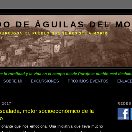
DO DE ÁGUILAS DEL M
PURUJOSA, EL PUEBLO QUE SE RESISTE A MORIR
e la ruralidad y la vida en el campo desde Purujosa pueblo casi deshab
SOBRE MÍ
EXCURSIONES
PRÓXIMOS EVENTOS
ENLAC
 2017
REDES
scalada, motor socioeconómico de la
yo
ionante que nos emociona. Una iniciativa que lleva mucho