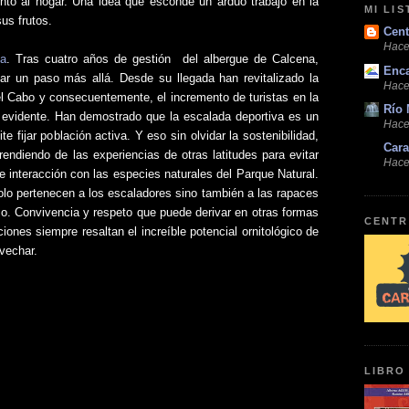
nto al hogar. Una idea que esconde un arduo trabajo en la
MI LI
us frutos.
Cent
Hace
ja
. Tras cuatro años de gestión
del albergue de Calcena,
Enc
dar un paso más allá. Desde su llegada han revitalizado la
Hace
l Cabo y consecuentemente, el incremento de turistas en la
Río 
evidente. Han demostrado que la escalada deportiva es un
Hace
te fijar población activa. Y eso sin olvidar la sostenibilidad,
Cara
rendiendo de las experiencias de otras latitudes para evitar
Hace
e interacción con las especies naturales del Parque Natural.
lo pertenecen a los escaladores sino también a las rapaces
o. Convivencia y respeto que puede derivar en otras formas
CENTR
ones siempre resaltan el increíble potencial ornitológico de
vechar.
LIBRO