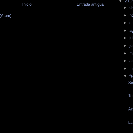
▼
201
Inicio
Entrada antigua
►
d
►
n
 (Atom)
►
s
►
a
►
ju
►
j
►
m
►
ab
►
m
▼
f
Se
Te
Ac
La