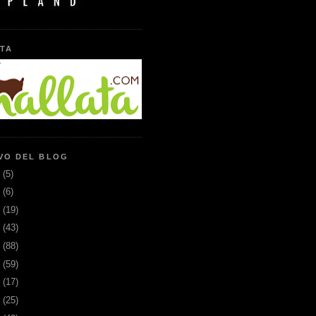
TA
VO DEL BLOG
6
(5)
5
(6)
3
(19)
2
(43)
1
(88)
0
(59)
9
(17)
8
(25)