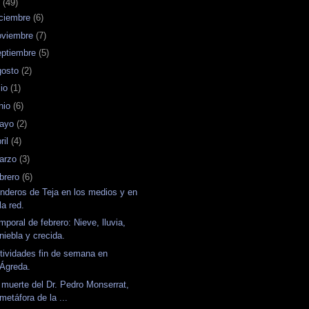
7
(49)
iciembre
(6)
oviembre
(7)
eptiembre
(5)
gosto
(2)
lio
(1)
unio
(6)
ayo
(2)
ril
(4)
arzo
(3)
ebrero
(6)
nderos de Teja en los medios y en
la red.
mporal de febrero: Nieve, lluvia,
niebla y crecida.
tividades fin de semana en
Ágreda.
 muerte del Dr. Pedro Monserrat,
metáfora de la ...