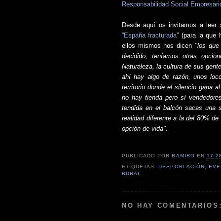
Responsabilidad Social Empresari
Desde aquí os invitamos a leer s
“
España fracturada
” (para la que
ellos mismos nos
dicen
"los que
decidido, teníamos otras opcio
Naturaleza, la cultura de sus gen
ahí hay algo de razón, unos loc
territorio donde el silencio gana
no hay tienda pero sí vendedore
tendida en el balcón sacas una s
realidad diferente a la del 80% d
opción de vida"
.
PUBLICADO POR
RAMIRO
EN
17:2
ETIQUETAS:
DESPOBLACIÓN
,
EVE
RURAL
NO HAY COMENTARIOS