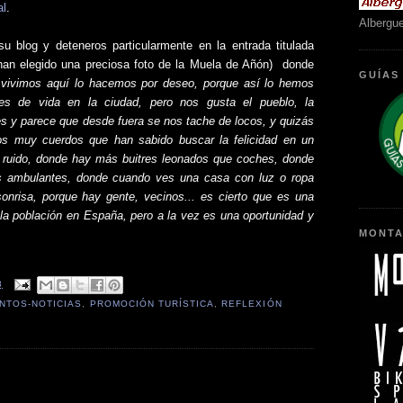
al
.
Albergu
u blog y deteneros particularmente en la entrada titulada
 han elegido una preciosa foto de la Muela de Añón)
donde
GUÍAS
 vivimos aquí lo hacemos por deseo, porque así lo hemos
nes de vida en la ciudad, pero nos gusta el pueblo, la
tes y parece que desde fuera se nos tache de locos, y quizás
os muy cuerdos que han sabido buscar la felicidad en un
 al ruido, donde hay más buitres leonados que coches, donde
s ambulantes, donde cuando ves una casa con luz o ropa
onrisa, porque hay gente, vecinos... es cierto que es una
e la población en España, pero a la vez es una oportunidad y
MONTA
8
NTOS-NOTICIAS
,
PROMOCIÓN TURÍSTICA
,
REFLEXIÓN
: