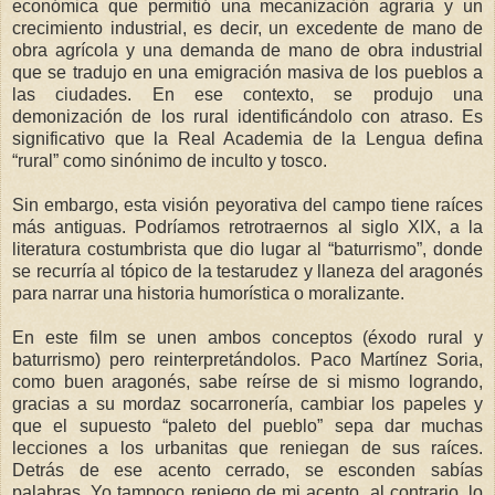
económica que permitió una mecanización agraria y un
crecimiento industrial, es decir, un excedente de mano de
obra agrícola y una demanda de mano de obra industrial
que se tradujo en una emigración masiva de los pueblos a
las ciudades. En ese contexto, se produjo una
demonización de los rural identificándolo con atraso. Es
significativo que la Real Academia de la Lengua defina
“rural” como sinónimo de inculto y tosco.
Sin embargo, esta visión peyorativa del campo tiene raíces
más antiguas. Podríamos retrotraernos al siglo XIX, a la
literatura costumbrista que dio lugar al “baturrismo”, donde
se recurría al tópico de la testarudez y llaneza del aragonés
para narrar una historia humorística o moralizante.
En este film se unen ambos conceptos (éxodo rural y
baturrismo) pero reinterpretándolos. Paco Martínez Soria,
como buen aragonés, sabe reírse de si mismo logrando,
gracias a su mordaz socarronería, cambiar los papeles y
que el supuesto “paleto del pueblo” sepa dar muchas
lecciones a los urbanitas que reniegan de sus raíces.
Detrás de ese acento cerrado, se esconden sabías
palabras. Yo tampoco reniego de mi acento, al contrario, lo